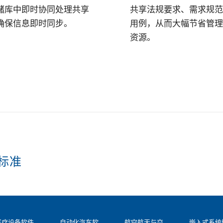
储库中即时协同处理共享
共享法规要求、需求规范
确保信息即时同步。
用例，从而大幅节省管理
资源。
标准
医疗设备软件
自动化汽车软
航空航天与交
嵌入式系统