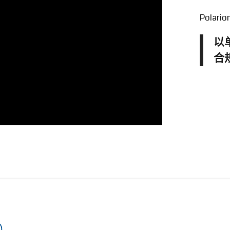
Polar
以
合
值）