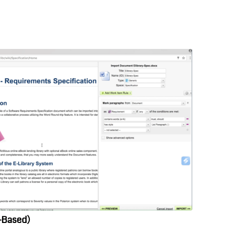
-Based
）