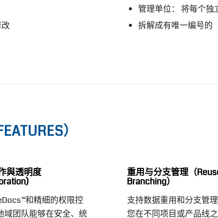
管理单位： 将每个
修改
拆解成有唯一编号的
FEATURES）
作與透明度
重用与分支管理（
Reus
oration)
Branching
）
veDocs™和精细的权限控
支持数据重用和分支管理
地域团队能够在安全、统
您在不同项目或产品线之