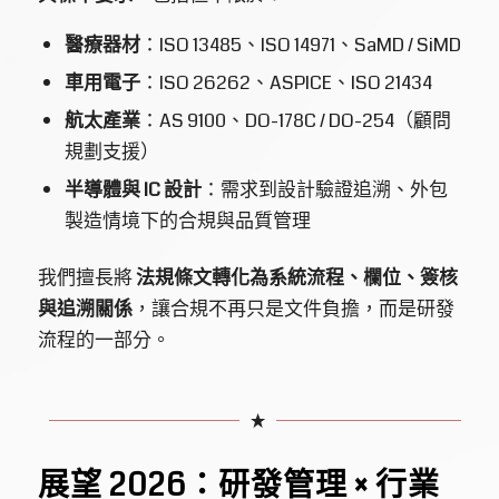
醫療器材
：ISO 13485、ISO 14971、SaMD / SiMD
車用電子
：ISO 26262、ASPICE、ISO 21434
航太產業
：AS 9100、DO-178C / DO-254（顧問
規劃支援）
半導體與 IC 設計
：需求到設計驗證追溯、外包
製造情境下的合規與品質管理
我們擅長將
法規條文轉化為系統流程、欄位、簽核
與追溯關係
，讓合規不再只是文件負擔，而是研發
流程的一部分。
展望 2026：研發管理 × 行業