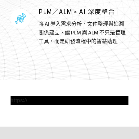
© Copyright – 安盛資訊 – design by
Morcept
▌
電話：
02-2531-4668
▌
信箱：
sales@anselm.com.tw
▌
地址：
台北市中山區中山北路二段46號6樓之一