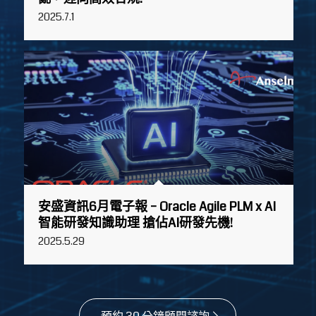
預約 30 分鐘顧問諮詢
ABOUT
關於安盛
安盛資訊成立於 2013 年，致力成為「研發創新管
理的先行者」，深耕 PLM 與 ALM 顧問服務超過十
年，已成功服務
60 家以上企業
。我們協助高科技
製造、半導體、醫療器材、車用電子與航太等產