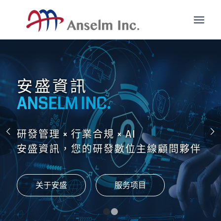
1
2
下一頁
Please set a mobile device fallback image for this video in
your wordpress backend
SOLUTIONS
解决方案