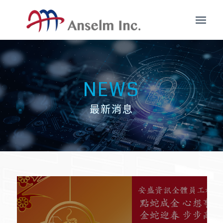
NEWS
最新消息