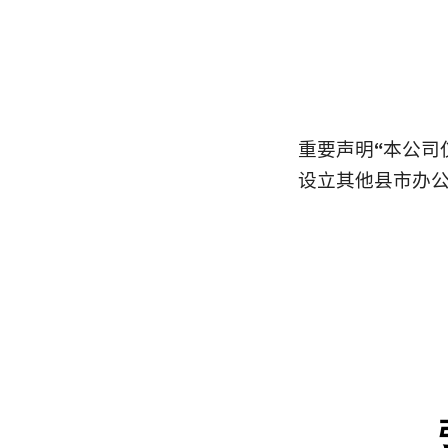
重要声明
“
本公司
设立其他县市办