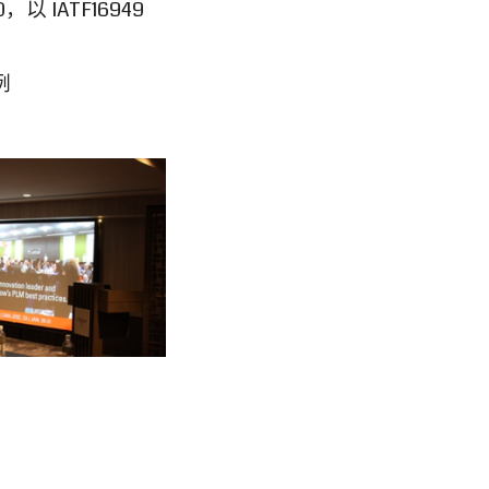
，以 IATF16949
例